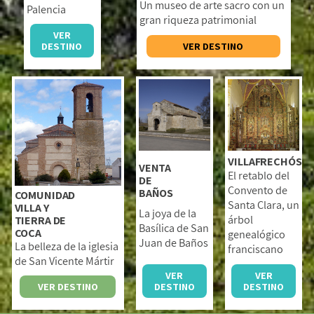
Un museo de arte sacro con un
Palencia
gran riqueza patrimonial
VER
VER DESTINO
DESTINO
VILLAFRECHÓS
VENTA
El retablo del
DE
Convento de
BAÑOS
COMUNIDAD
Santa Clara, un
VILLA Y
La joya de la
árbol
TIERRA DE
Basílica de San
COCA
genealógico
Juan de Baños
La belleza de la iglesia
franciscano
de San Vicente Mártir
VER
VER
DESTINO
DESTINO
VER DESTINO