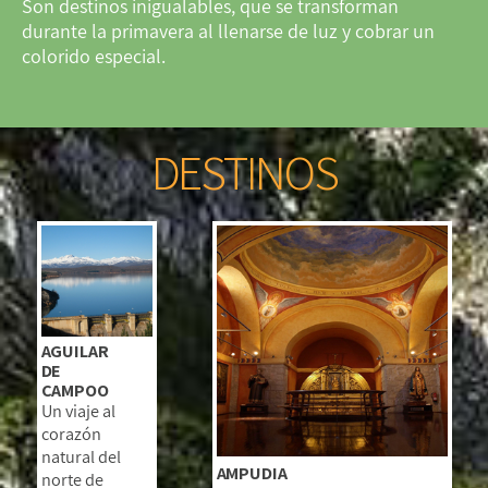
Son destinos inigualables, que se transforman
durante la primavera al llenarse de luz y cobrar un
colorido especial.
DESTINOS
AGUILAR
DE
CAMPOO
Un viaje al
corazón
natural del
AMPUDIA
norte de